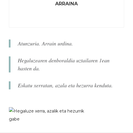
ARRAINA
Atunzuria. Arrain urdina.
Hegaluzearen denboraldia uztailaren 1ean
hasten da.
Eskatu xerratan, azala eta hezurra kenduta.