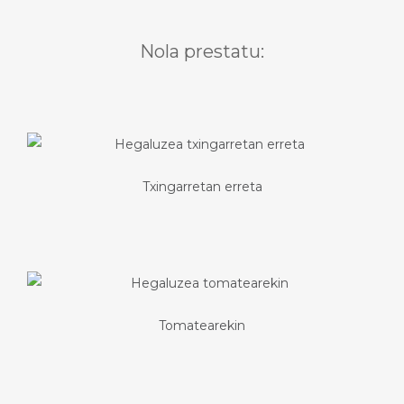
Nola prestatu:
Txingarretan erreta
Tomatearekin