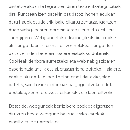
bisitatzerakoan biltegiratzen diren testu-fitxategi txikiak
dira. Funtsean izen batekin bat datoz, honen edukian
datu hauek daudelarik: balio elkartu zehatza, igortzen
duen webgunearen domeinuaren izena eta erabilera-
iraungipena. Webguneetako diseinugileak dira cookie-
ak izango duen informazioa zer-nolakoa izango den
baita zein den bere asmoa ere erabakiko dutenak,.
Cookieak denbora aurrezteko eta web nabigazioaren
esperientzia ahalik eta aberasgarriena egiteko. Hala ere,
cookie-ak modu ezberdinetan erabil daitezke, alde
batetik, saio-hasiera-informazioa gogoratzeko edota,
bestalde, zeure erosketa eskaerak zer duen biltzeko.
Bestalde, webguneak berriz bere cookieak igortzen
dituzten beste webgune batzuetarako estekak
erabiltzea ere normala da.