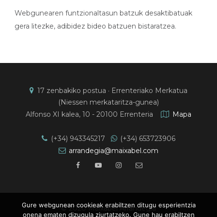
Webgunearen funtzionaltasun batzuk desaktibatuak
gera litezke, adibidez bideo batzuen bistaratzea.
17 zenbakiko postua · Errenteriako Merkatua
(Niessen merkataritza-gunea)
Alfonso XI kalea, 10 - 20100 Errenteria
Mapa
(+34) 943345217
(+34) 653723906
arrandegia@maixabel.com
Gure webgunean cookieak erabiltzen ditugu esperientzia
© 2020 Maixabel Arrandegia
onena ematen dizugula ziurtatzeko. Gune hau erabiltzen