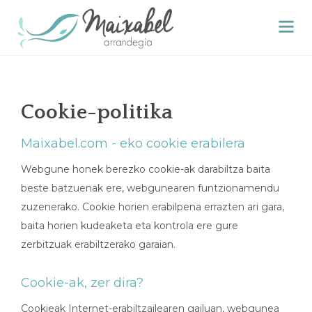
Cookie-politika
Maixabel.com - eko cookie erabilera
Webgune honek berezko cookie-ak darabiltza baita
beste batzuenak ere, webgunearen funtzionamendu
zuzenerako. Cookie horien erabilpena errazten ari gara,
baita horien kudeaketa eta kontrola ere gure
zerbitzuak erabiltzerako garaian.
Cookie-ak, zer dira?
Cookieak Internet-erabiltzailearen gailuan, webgunea