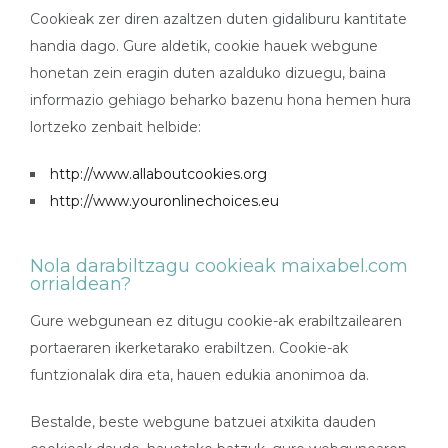
Cookieak zer diren azaltzen duten gidaliburu kantitate
handia dago. Gure aldetik, cookie hauek webgune
honetan zein eragin duten azalduko dizuegu, baina
informazio gehiago beharko bazenu hona hemen hura
lortzeko zenbait helbide:
http://www.allaboutcookies.org
http://www.youronlinechoices.eu
Nola darabiltzagu cookieak maixabel.com
orrialdean?
Gure webgunean ez ditugu cookie-ak erabiltzailearen
portaeraren ikerketarako erabiltzen. Cookie-ak
funtzionalak dira eta, hauen edukia anonimoa da.
Bestalde, beste webgune batzuei atxikita dauden