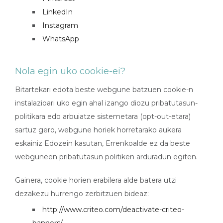
LinkedIn
Instagram
WhatsApp
Nola egin uko cookie-ei?
Bitartekari edota beste webgune batzuen cookie-n
instalazioari uko egin ahal izango diozu pribatutasun-
politikara edo arbuiatze sistemetara (opt-out-etara)
sartuz gero, webgune horiek horretarako aukera
eskainiz Edozein kasutan, Errenkoalde ez da beste
webguneen pribatutasun politiken arduradun egiten.
Gainera, cookie horien erabilera alde batera utzi
dezakezu hurrengo zerbitzuen bideaz:
http://www.criteo.com/deactivate-criteo-