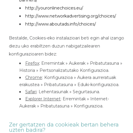
banners/
http://youronlinechoices.eu/
http://www.networkadvertising.org/choices/
http://www.aboutads.info/choices/
Bestalde, Cookies-eko instalazioari beti egin ahal izango
diezu uko erabiltzen duzun nabigatzailearen
konfigurazioaren bidez:
Firefox
: Erremintak » Aukerak » Pribatutasuna »
Historia » Pertsonalizatutako Konfigurazioa.
Chrome
: Konfigurazioa » Aukera aurreratuak
erakustea » Pribatutasuna » Eduki-konfigurazioa.
Safari
: Lehentasunak » Segurtasuna.
Explorer Internet
: Erremintak » Internet-
Aukerak » Pribatutasuna » Konfigurazioa.
Zer gertatzen da cookieak bertan behera
uzten badira?