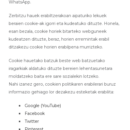
WhatsApp.
Zerbitzu hauek erabiltzerakoan aipaturiko lekuek
beraien cookie-ak igorri eta kudeatuko dituzte. Honela,
esan bezala, cookie horiek bitarteko webguneek
kudeatzen dituzte, beraz, horien erremintak erabil
ditzakezu cookie horien erabilpena murrizteko.
Cookie hauetako batzuk beste web batzuetako
iragarkiak aldatuko dituzte bereien lehentasunetara
moldatzeko baita ere sare sozialekin lotzeko.
Nahi izanez gero, cookien politikaren erabilerari buruz
informazio gehiago lor dezakezu esteketak erabilita:
Google (YouTube)
Facebook
Twitter
Pinterest