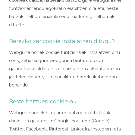
cookieak daude, hauetako batzuk, gure webgunearen
funtzionamendu egokirako erabiltzen dira eta, beste
batzuk, helburu analitiko edo marketing helburuak
dituzte.
Berezko zer cookie instalatzen ditugu?
Webgune honek cookie funtzionalak instalatzen ditu
soilik, zehazki gure webgunea bisitatu duzun
gainontzeko aldietan, zein hizkuntza aukeratu duzun
jakiteko. Betiere, funtzionalitate horrek aktibo egon
behar du.
Beste batzuen cookie-ak
Webgune honek hirugarren batzuen zerbiltzuak
darabiltza gaur egun: Google, YouTube (Google),
Twitter, Facebook, Pinterest, LinkedIn, Instagram eta