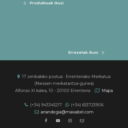
Produktuak ikusi
Errezetak ikusi
17 zenbakiko postua · Errenteriako Merkatua
(Niessen merkataritza-gunea)
Alfonso XI kalea, 10 - 20100 Errenteria
Mapa
(+34) 943345217
(+34) 653723906
arrandegia@maixabel.com