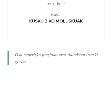
Itsaskia
KUSKU BIKO MOLUSKUAK
Oso neurrizko prezioan eros daitekeen itsaski
gozoa.