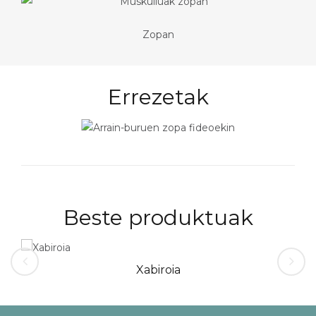
Zopan
Errezetak
Beste produktuak
Xabiroia