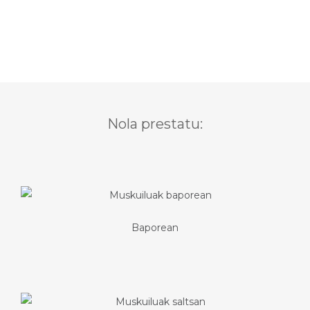
Nola prestatu:
Baporean