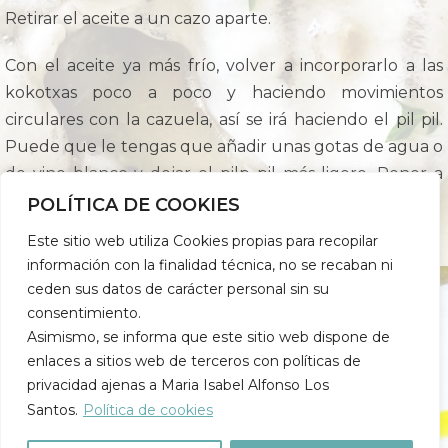
Retirar el aceite a un cazo aparte.
Con el aceite ya más frío, volver a incorporarlo a las
kokotxas poco a poco y haciendo movimientos
circulares con la cazuela, así se irá haciendo el pil pil.
Puede que le tengas que añadir unas gotas de agua o
de vino blanco y dejar el pilp pil más ligero. Poner a
punto de sal y calentar todo conjuntamente.
POLÍTICA DE COOKIES
Este sitio web utiliza Cookies propias para recopilar
Añadir el perejil picado y servir.
información con la finalidad técnica, no se recaban ni
ceden sus datos de carácter personal sin su
consentimiento.
Asimismo, se informa que este sitio web dispone de
enlaces a sitios web de terceros con políticas de
privacidad ajenas a Maria Isabel Alfonso Los
Santos.
Política de cookies