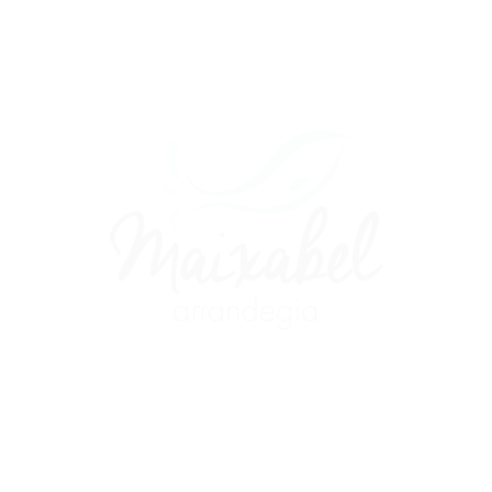
sábado 8:30 a 14:00 | Viernes abierto también por la tar
HAZ 
Si estás interesado en cu
información, no dudes
mero 17 · Errenteriako
L
ndegia@maixabel.com
S SOCIALES